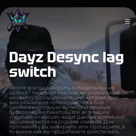
Dayz Desync lag
switch
Хотите всегда выходить победителем из
дуэлей? Наш софт предлагает уникальную
механику десинхронизации, которая дает
вам решающее преимущество в бою.
Система использует интеллектуальную
буферизацию пакетов. При активации
«горячей клавиши» ваши данные временно
задерживаются на стороне клиента. Для
противника вы замираете или пропадаете, в
то время как вы продолжаете действовать.