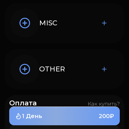
MISC
OTHER
Оплата
Как купить?
1 День
200₽