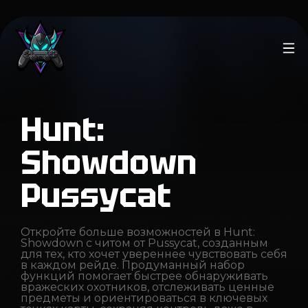
Hunt:
Showdown
Pussycat
Откройте больше возможностей в Hunt:
Showdown с читом от Pussycat, созданным
для тех, кто хочет увереннее чувствовать себя
в каждом рейде. Продуманный набор
функций помогает быстрее обнаруживать
вражеских охотников, отслеживать ценные
предметы и ориентироваться в ключевых