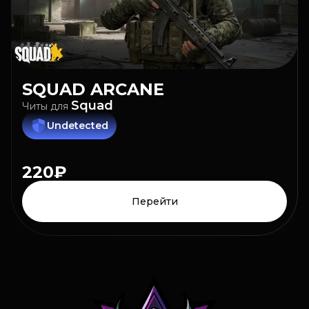
SQUAD
ARCANE
Squad
Читы
для
Undetected
220₽
Перейти