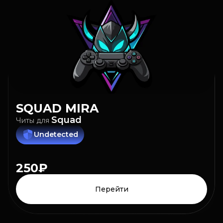
SQUAD
MIRA
Squad
Читы
для
Undetected
250₽
Перейти