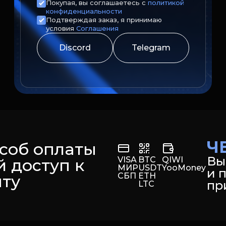
Покупая, вы соглашаетесь с
политикой
конфиденциальности
Подтверждая заказ, я принимаю
условия
Соглашения
Discord
Telegram
Ч
соб оплаты
Вы
VISA
BTC
QIWI
 доступ к
МИР
USDT
YooMoney
и 
СБП
ETH
ту
пр
LTC