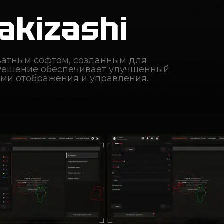
akizashi
ватным софтом, созданным для
 Решение обеспечивает улучшенный
ми отображения и управления.