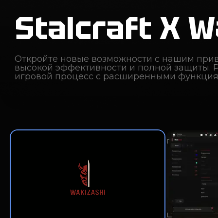
Stalcraft X W
Откройте новые возможности с нашим при
высокой эффективности и полной защиты.
игровой процесс с расширенными функция