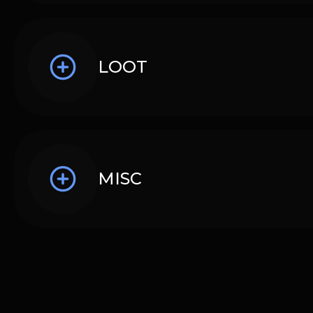
LOOT
MISC