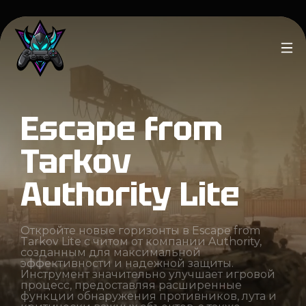
Escape from
Tarkov
Authority Lite
Откройте новые горизонты в Escape from
Tarkov Lite с читом от компании Authority,
созданным для максимальной
эффективности и надежной защиты.
Инструмент значительно улучшает игровой
процесс, предоставляя расширенные
функции обнаружения противников, лута и