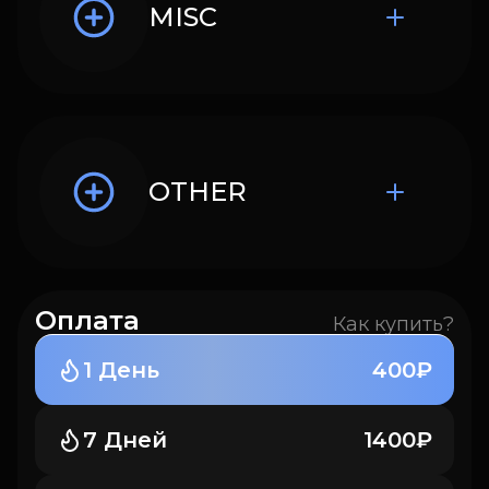
MISC
OTHER
Оплата
Как купить?
1 День
400₽
7 Дней
1400₽