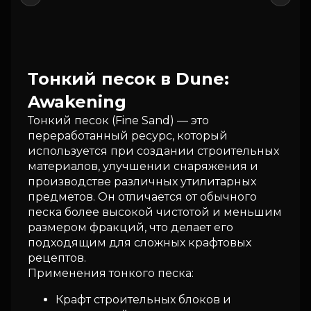
от:
от:
от:
Перейти
Перейти
Пер
2249₽
250₽
400₽
Тонкий песок в Dune:
Awakening
Тонкий песок (Fine Sand) — это
переработанный ресурс, который
используется при создании строительных
материалов, улучшении снаряжения и
производстве различных утилитарных
предметов. Он отличается от обычного
песка более высокой чистотой и меньшим
размером фракций, что делает его
подходящим для сложных крафтовых
рецептов.
Применения тонкого песка:
Крафт строительных блоков и