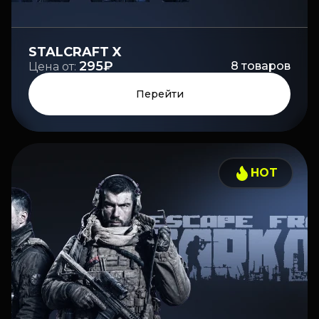
STALCRAFT X
295₽
8
товаров
Цена от:
Перейти
HOT