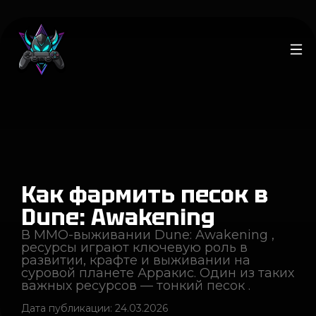
Как фармить песок в
Dune: Awakening
В MMO-выживании Dune: Awakening ,
ресурсы играют ключевую роль в
развитии, крафте и выживании на
суровой планете Арракис. Один из таких
важных ресурсов — тонкий песок .
Дата публикации:
24.03.2026