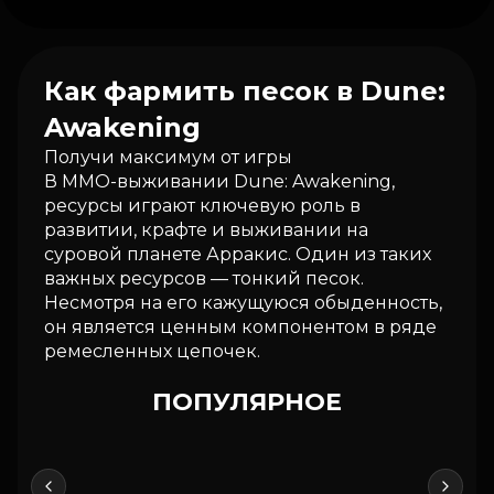
Как фармить песок в Dune:
Awakening
Получи максимум от игры
В MMO-выживании Dune: Awakening,
ресурсы играют ключевую роль в
развитии, крафте и выживании на
суровой планете Арракис. Один из таких
важных ресурсов — тонкий песок.
Несмотря на его кажущуюся обыденность,
он является ценным компонентом в ряде
ремесленных цепочек.
ПОПУЛЯРНОЕ
KOENFLOW
SPECTER
PUSSYCA
HOT
HOT
HOT
Цена
Цена
Цена