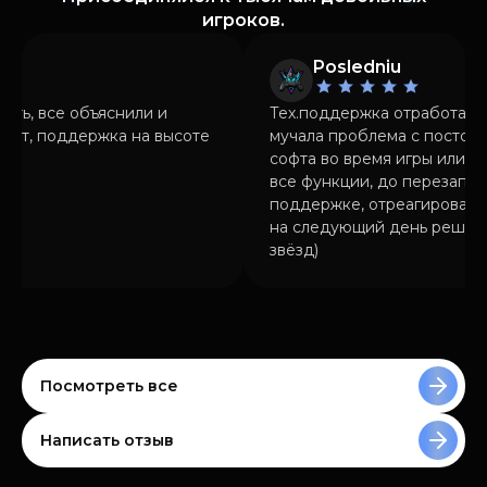
игроков.
o
Posledniu
сть, все объяснили и
Тех.поддержка отработала 
тает, поддержка на высоте
мучала проблема с постоя
софта во время игры или о
все функции, до перезапус
поддержке, отреагировали
на следующий день решилас
звёзд)
Посмотреть все
Написать отзыв