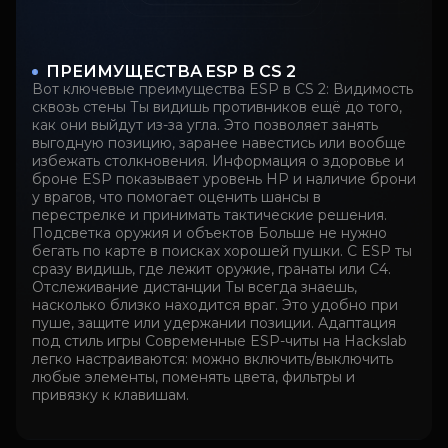
ПРЕИМУЩЕСТВА ESP В CS 2
Вот ключевые преимущества ESP в CS 2: Видимость
сквозь стены Ты видишь противников ещё до того,
как они выйдут из-за угла. Это позволяет занять
выгодную позицию, заранее навестись или вообще
избежать столкновения. Информация о здоровье и
броне ESP показывает уровень HP и наличие брони
у врагов, что помогает оценить шансы в
перестрелке и принимать тактические решения.
Подсветка оружия и объектов Больше не нужно
бегать по карте в поисках хорошей пушки. С ESP ты
сразу видишь, где лежит оружие, гранаты или C4.
Отслеживание дистанции Ты всегда знаешь,
насколько близко находится враг. Это удобно при
пуше, защите или удержании позиции. Адаптация
под стиль игры Современные ESP-читы на Hackslab
легко настраиваются: можно включить/выключить
любые элементы, поменять цвета, фильтры и
привязку к клавишам.