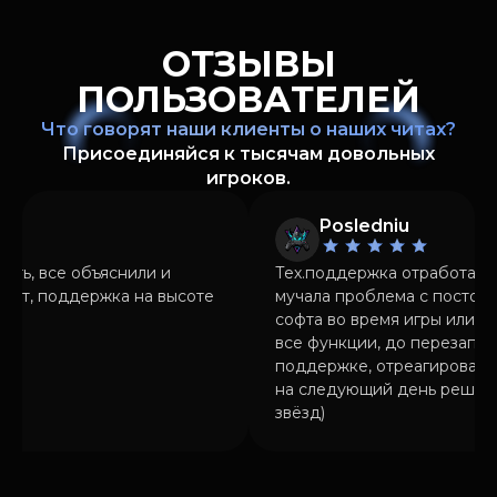
ОТЗЫВЫ
ПОЛЬЗОВАТЕЛЕЙ
Что говорят наши клиенты о наших читах?
Присоединяйся к тысячам довольных
игроков.
o
Posledniu
сть, все объяснили и
Тех.поддержка отработала 
тает, поддержка на высоте
мучала проблема с постоя
софта во время игры или о
все функции, до перезапус
поддержке, отреагировали
на следующий день решилас
звёзд)