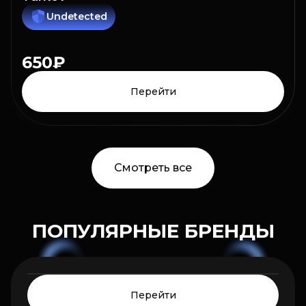
Undetected
650₽
Перейти
Смотреть все
SMG
ПОПУЛЯРНЫЕ БРЕНДЫ
0₽
Цена от:
HOT
Перейти