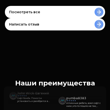
Посмотреть все
Написать отзыв
Наши преимущества
John Wick-Евгений
pumba8383
Софт бомба. Помогли
установить и разобратся в
отличные ребята, взял софт с
чем проблема. Короче ребята
ним ,что-то пошло не так,
красавчики, софт огонь
написал в поддержку ребята