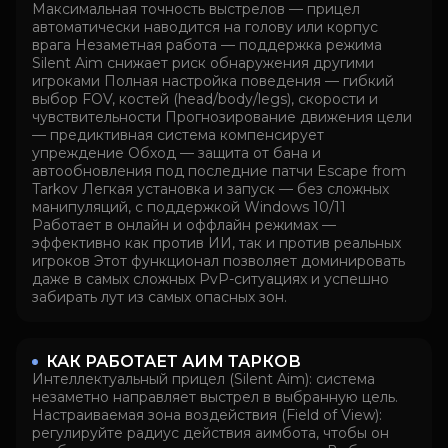
Максимальная точность выстрелов — прицел
автоматически наводится на голову или корпус
врага Незаметная работа — поддержка режима
Silent Aim снижает риск обнаружения другими
игроками Полная настройка поведения — гибкий
выбор FOV, костей (head/body/legs), скорости и
чувствительности Прогнозирование движения цели
— предиктивная система компенсирует
упреждение Обход — защита от бана и
автообновления под последние патчи Escape from
Tarkov Легкая установка и запуск — без сложных
манипуляций, с поддержкой Windows 10/11
Работает в онлайн и оффлайн режимах —
эффективно как против ИИ, так и против реальных
игроков Этот функционал позволяет доминировать
даже в самых сложных PvP-ситуациях и успешно
забирать лут из самых опасных зон.
КАК РАБОТАЕТ АИМ ТАРКОВ
Интеллектуальный прицел (Silent Aim): система
незаметно направляет выстрел в выбранную цель.
Настраиваемая зона воздействия (Field of View):
регулируйте радиус действия аимбота, чтобы он